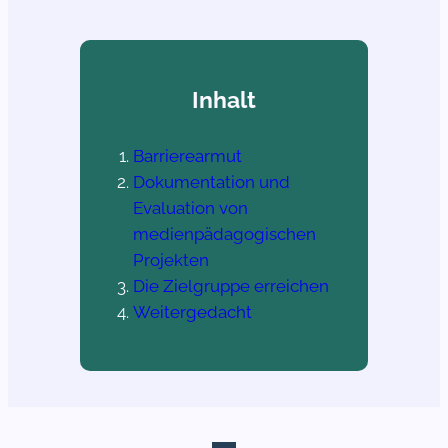
Inhalt
Barrierearmut
Dokumentation und
Evaluation von
medienpädagogischen
Projekten
Die Zielgruppe erreichen
Weitergedacht